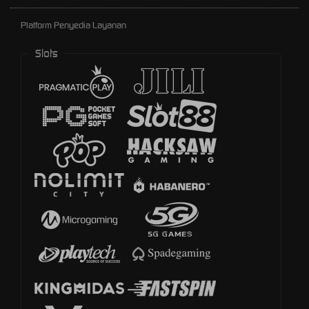
Platform Penyedia Layanan
Slots