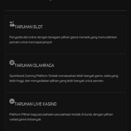
TARUHAN SLOT
Penyedia slot online dengan beragam pilihan game menarik yang memudahkan
pemain untuk mencapai jackpot
TARUHAN OLAHRAGA
Sportsbook Gaming Platform Terbaik menawarkan lebih banyak game, odds yang
lebih tinggi, dan menyediakan pilihan yang lebih banyak untuk pemain.
TARUHAN LIVE KASINO
Platform Pilihan bagi perusahaan-perusahaan terbaik di dunia, dengan pilihan
variasi game terbanyak