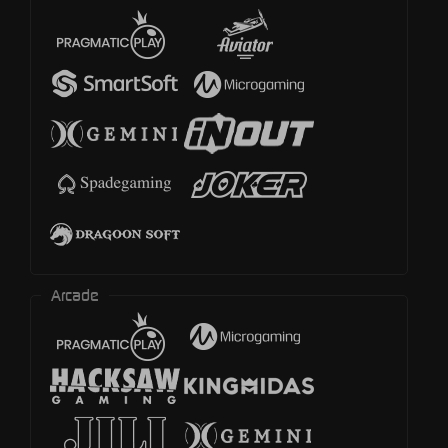
Arcade