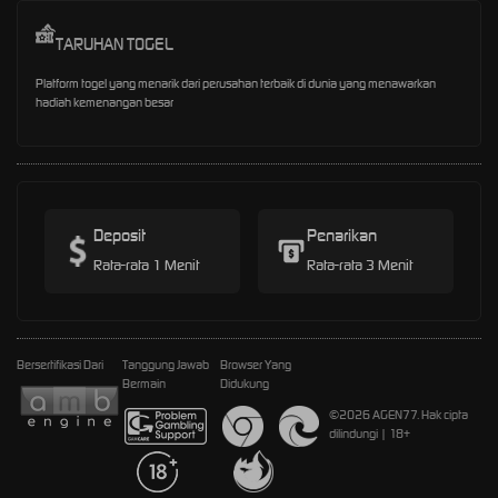
TARUHAN TOGEL
Platform togel yang menarik dari perusahan terbaik di dunia yang menawarkan
hadiah kemenangan besar
Deposit
Penarikan
Rata-rata 1 Menit
Rata-rata 3 Menit
Bersertifikasi Dari
Tanggung Jawab
Browser Yang
Bermain
Didukung
©2026 AGEN77. Hak cipta
dilindungi | 18+