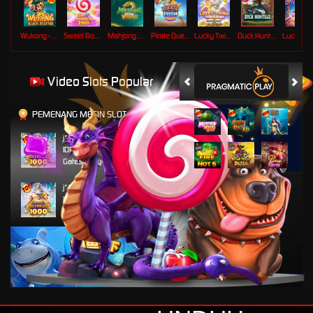
Wukong - Black Scatter
Sweet Bonanza 2500
Mahjong Ways 2
Pirate Quest 1000
Lucky Twins Wilds
Duck Hunters
Lucky Ne
Video Slots Popular
PEMENANG MESIN SLOT
j****5
IDR
8,100,000.00
Gates of Olympus 1000
j****5
IDR
5,922,000.00
Gates of Olympus 1000
j****5
IDR
5,547,600.00
Gates of Olympus 1000
j****5
IDR
5,331,600.00
Gates of Olympus 1000