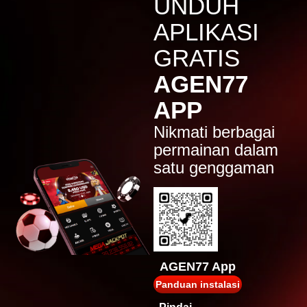
UNDUH
fa****l
APLIKASI
IDR
4,843,840.00
Gates of Olympus 1000
GRATIS
baduda****n
AGEN77
IDR
3,202,600.00
Starlight Princess™ 1000
APP
j****5
Nikmati berbagai
IDR
2,886,000.00
Gates of Olympus 1000
permainan dalam
satu genggaman
j****5
IDR
2,772,000.00
Gates of Olympus 1000
ca****0
IDR
2,443,500.00
Mahjong Wins 2
AGEN77 App
j****5
IDR
2,146,000.00
Panduan instalasi
Gates of Olympus 1000