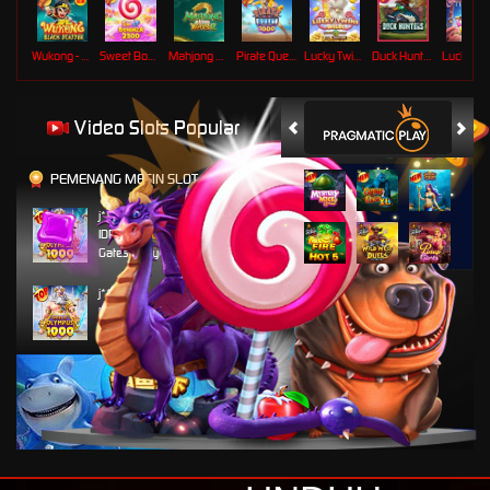
Wukong - Black Scatter
Sweet Bonanza 2500
Mahjong Ways 2
Pirate Quest 1000
Lucky Twins Wilds
Duck Hunters
Lucky Ne
Video Slots Popular
PEMENANG MESIN SLOT
j****5
IDR
8,100,000.00
Gates of Olympus 1000
j****5
IDR
5,922,000.00
Gates of Olympus 1000
j****5
IDR
5,547,600.00
Gates of Olympus 1000
j****5
IDR
5,331,600.00
Gates of Olympus 1000