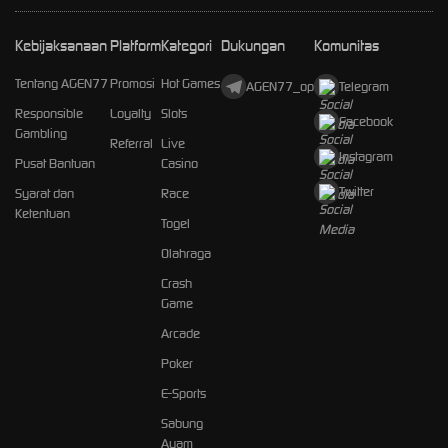
Kebijaksanaan
Platform
Kategori
Dukungan
Komunitas
Tentang AGEN77
Promosi
Hot Games
AGEN77_op
Telegram
Responsible
Loyalty
Slots
Facebook
Gambling
Referral
Live
Instagram
Pusat Bantuan
Casino
Twitter
Syarat dan
Race
Ketentuan
Togel
Olahraga
Crash
Game
Arcade
Poker
E-Sports
Sabung
Ayam