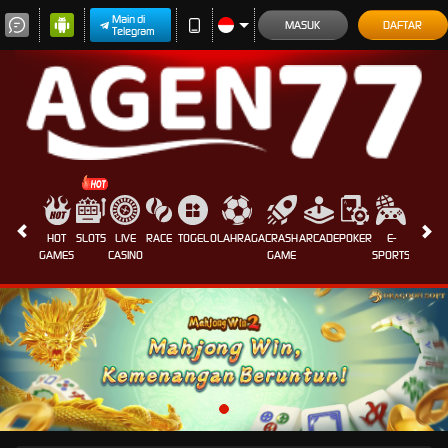
Main di
MASUK
DAFTAR
Telegram
HOT
SLOTS
LIVE
RACE
TOGEL
OLAHRAGA
CRASH
ARCADE
POKER
E-
SABUN
GAMES
CASINO
GAME
SPORTS
AYAM