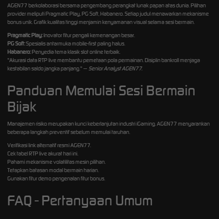
AGEN77 berkolaborasi bersama pengembang perangkat lunak papan atas dunia. Pilihan
provider meliputi Pragmatic Play, PG Soft, Habanero. Setiap judul menawarkan mekanisme
bonus unik. Grafik kualitas tinggi menjamin kenyamanan visual selama sesi bermain.
Pragmatic Play:
Inovator fitur pengali kemenangan besar.
PG Soft:
Spesialis antarmuka mobile-first paling halus.
Habanero:
Penyedia tema klasik slot online terbaik.
"Akurasi data RTP live membantu pemetaan pola permainan. Disiplin bankroll menjaga
kestabilan saldo jangka panjang." —
Senior Analyst AGEN77.
Panduan Memulai Sesi Bermain
Bijak
Manajemen risiko merupakan kunci keberlanjutan industri iGaming. AGEN77 menyarankan
beberapa langkah preventif sebelum memulai taruhan.
Verifikasi link alternatif resmi AGEN77.
Cek tabel RTP live akurat hari ini.
Pahami mekanisme volatilitas mesin pilihan.
Tetapkan batasan modal bermain harian.
Gunakan fitur demo pengenalan fitur bonus.
FAQ - Pertanyaan Umum