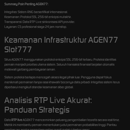
Summary Poin Penting AGEN77:
Integritas: Sistem RNG bersertifikat internasional.
Keamanan: Protokol SSL 256-bit enkripsi mutakhir.
Transparansi: Data RTP Live sinkronisasi API provider.
Layanan: CS profesional siaga 24 jam nonstop.
Keamanan Infrastruktur AGEN77
Slot777
Situs AGEN77 menggunakan protokol enkripsi SSL 256-bit terbaru. Proteksi identitas
pemain menjadi prioritas utama sistem. Seluruh transaksi finansial berjalan otomatis
melewati gerbang pembayaran aman.
Sistem proteksi berlapis mencegah akses ilegal pihak luar. Pengguna dapat fokus
menikmati permainan tanpa rasa khawatir bocornya data pribadi. Integritas sistem terus
diperbarui mengikuti standar keamanan siber global.
Analisis RTP Live Akurat:
Panduan Strategis
Data
RTP live
AGEN77 mencerminkan peluang pengembalian teoretis secara real-time.
Metrik ini membantu pemain menentukan judul permainan probabilitas tinggi. Pantau
pembaruan angka persentase setiap menit melalui dasbor resmi.