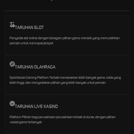
TARUHAN SLOT
Penyedia slot online dengan beragam pilihan game menarik yang memudahkan
pemain untuk mencapai jackpot
TARUHAN OLAHRAGA
Sportsbook Gaming Platform Terbaik menawarkan lebih banyak game, odds yang
lebih tinggi, dan menyediakan pilihan yang lebih banyak untuk pemain.
TARUHAN LIVE KASINO
Platform Pilihan bagi perusahaan-perusahaan terbaik di dunia, dengan pilihan
variasi game terbanyak