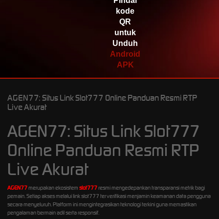
Pindai
kode
QR
untuk
Unduh
Android
APK
AGEN77: Situs Link Slot777 Online Panduan Resmi RTP
Live Akurat
AGEN77: Situs Link Slot777
Online Panduan Resmi RTP
Live Akurat
AGEN77
merupakan ekosistem
slot777
resmi mengedepankan transparansi metrik bagi
pemain. Setiap akses melalui link slot777 terverifikasi menjamin keamanan data pengguna
secara menyeluruh. Platform ini mengintegrasikan teknologi terkini guna memastikan
pengalaman bermain adil serta responsif.