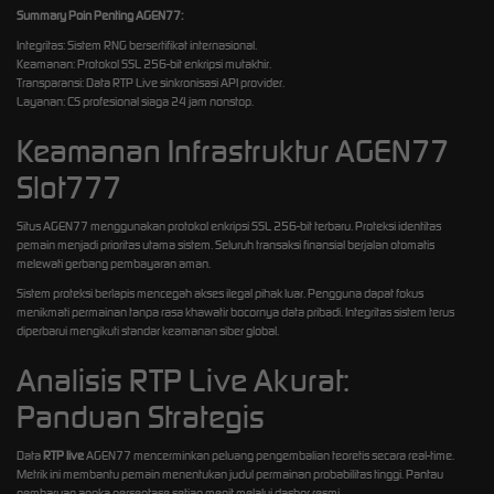
Summary Poin Penting AGEN77:
Integritas: Sistem RNG bersertifikat internasional.
Keamanan: Protokol SSL 256-bit enkripsi mutakhir.
Transparansi: Data RTP Live sinkronisasi API provider.
Layanan: CS profesional siaga 24 jam nonstop.
Keamanan Infrastruktur AGEN77
Slot777
Situs AGEN77 menggunakan protokol enkripsi SSL 256-bit terbaru. Proteksi identitas
pemain menjadi prioritas utama sistem. Seluruh transaksi finansial berjalan otomatis
melewati gerbang pembayaran aman.
Sistem proteksi berlapis mencegah akses ilegal pihak luar. Pengguna dapat fokus
menikmati permainan tanpa rasa khawatir bocornya data pribadi. Integritas sistem terus
diperbarui mengikuti standar keamanan siber global.
Analisis RTP Live Akurat:
Panduan Strategis
Data
RTP live
AGEN77 mencerminkan peluang pengembalian teoretis secara real-time.
Metrik ini membantu pemain menentukan judul permainan probabilitas tinggi. Pantau
pembaruan angka persentase setiap menit melalui dasbor resmi.