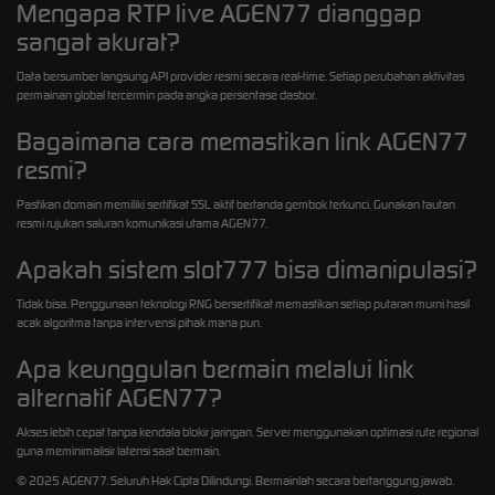
Mengapa RTP live AGEN77 dianggap
sangat akurat?
Data bersumber langsung API provider resmi secara real-time. Setiap perubahan aktivitas
permainan global tercermin pada angka persentase dasbor.
Bagaimana cara memastikan link AGEN77
resmi?
Pastikan domain memiliki sertifikat SSL aktif bertanda gembok terkunci. Gunakan tautan
resmi rujukan saluran komunikasi utama AGEN77.
Apakah sistem slot777 bisa dimanipulasi?
Tidak bisa. Penggunaan teknologi RNG bersertifikat memastikan setiap putaran murni hasil
acak algoritma tanpa intervensi pihak mana pun.
Apa keunggulan bermain melalui link
alternatif AGEN77?
Akses lebih cepat tanpa kendala blokir jaringan. Server menggunakan optimasi rute regional
guna meminimalisir latensi saat bermain.
© 2025 AGEN77. Seluruh Hak Cipta Dilindungi. Bermainlah secara bertanggung jawab.