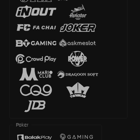
Poker