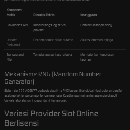
Komponen
Metrik
Deskripsi Teknis
Keunggulan
Sinkronisasi API
Koneksi langsung server
Data aktual tanpa delay
provider
Update
Per pembaruan siklus putaran
Akurasi informasi terjaga
Frekuensi
Transparansi
Tampilan persentase terbuka
Memudahkan keputusan
Nilai
taruhan
Mekanisme RNG (Random Number
Generator)
Sistem slot777 AGEN77 berbasis algoritma RNG bersertifikat global. Hasil putaran bersifat
acak mutlak tanpa campur tangan manusia. Keadilan permainan terjaga melalui audit
berkala laboratorium independen internasional.
Variasi Provider Slot Online
Berlisensi