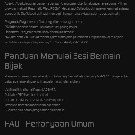
AGEN77 berkolaborasi bersama pengembang perangkat lunak papan atas dunia. Pilihan
provider meliputi Pragmatic Play, PG Soft, Habanero. Setiap judul menawarkan mekanisme
bonus unik. Grafik kualitas tinggi menjamin kenyamanan visual selama sesi bermain.
Pragmatic Play:
Inovator fitur pengali kemenangan besar.
PG Soft:
Spesialis antarmuka mobile-first paling halus.
Habanero:
Penyedia tema klasik slot online terbaik.
"Akurasi data RTP live membantu pemetaan pola permainan. Disiplin bankroll menjaga
kestabilan saldo jangka panjang." —
Senior Analyst AGEN77.
Panduan Memulai Sesi Bermain
Bijak
Manajemen risiko merupakan kunci keberlanjutan industri iGaming. AGEN77 menyarankan
beberapa langkah preventif sebelum memulai taruhan.
Verifikasi link alternatif resmi AGEN77.
Cek tabel RTP live akurat hari ini.
Pahami mekanisme volatilitas mesin pilihan.
Tetapkan batasan modal bermain harian.
Gunakan fitur demo pengenalan fitur bonus.
FAQ - Pertanyaan Umum