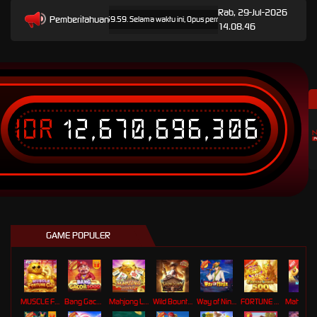
Rab, 29-Jul-2026
Pemberitahuan
 sampai 13-Des-2026 11.59.59. Selama waktu ini, Opus permainan tidak akan tersedia. Kami m
14.08.46
IDR
12,670,705,313
T
GAME POPULER
MUSCLE FORTUNE CAT
Bang Gacor 1000
Mahjong Legend
Wild Bounty Showdown
Way of Ninja
FORTUNE GARUDA 500
Mahj