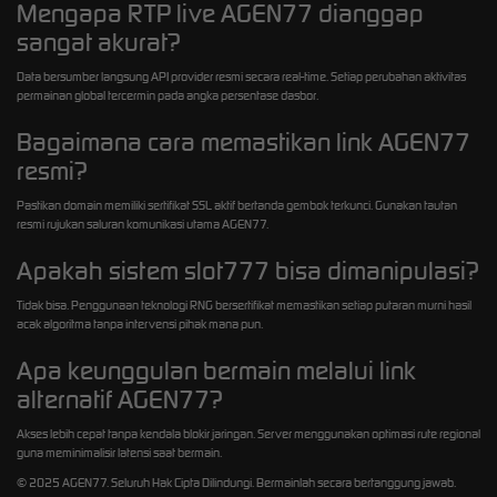
Mengapa RTP live AGEN77 dianggap
sangat akurat?
Data bersumber langsung API provider resmi secara real-time. Setiap perubahan aktivitas
permainan global tercermin pada angka persentase dasbor.
Bagaimana cara memastikan link AGEN77
resmi?
Pastikan domain memiliki sertifikat SSL aktif bertanda gembok terkunci. Gunakan tautan
resmi rujukan saluran komunikasi utama AGEN77.
Apakah sistem slot777 bisa dimanipulasi?
Tidak bisa. Penggunaan teknologi RNG bersertifikat memastikan setiap putaran murni hasil
acak algoritma tanpa intervensi pihak mana pun.
Apa keunggulan bermain melalui link
alternatif AGEN77?
Akses lebih cepat tanpa kendala blokir jaringan. Server menggunakan optimasi rute regional
guna meminimalisir latensi saat bermain.
© 2025 AGEN77. Seluruh Hak Cipta Dilindungi. Bermainlah secara bertanggung jawab.