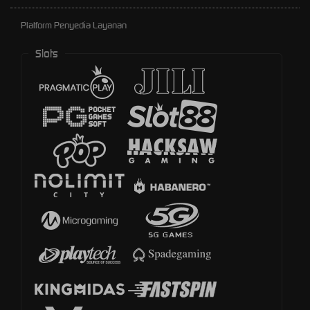
Platform Penyedia Layanan
Slots