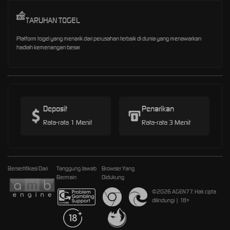
TARUHAN TOGEL
Platform togel yang menarik dari perusahan terbaik di dunia yang menawarkan
hadiah kemenangan besar
Deposit
Penarikan
Rata-rata 1 Menit
Rata-rata 3 Menit
Bersertifikasi Dari
Tanggung Jawab
Browser Yang
Bermain
Didukung
©2026 AGEN77. Hak cipta
dilindungi | 18+