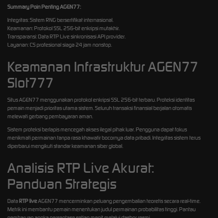
Summary Poin Penting AGEN77:
Integritas: Sistem RNG bersertifikat internasional.
Keamanan: Protokol SSL 256-bit enkripsi mutakhir.
Transparansi: Data RTP Live sinkronisasi API provider.
Layanan: CS profesional siaga 24 jam nonstop.
Keamanan Infrastruktur AGEN77
Slot777
Situs AGEN77 menggunakan protokol enkripsi SSL 256-bit terbaru. Proteksi identitas
pemain menjadi prioritas utama sistem. Seluruh transaksi finansial berjalan otomatis
melewati gerbang pembayaran aman.
Sistem proteksi berlapis mencegah akses ilegal pihak luar. Pengguna dapat fokus
menikmati permainan tanpa rasa khawatir bocornya data pribadi. Integritas sistem terus
diperbarui mengikuti standar keamanan siber global.
Analisis RTP Live Akurat:
Panduan Strategis
Data
RTP live
AGEN77 mencerminkan peluang pengembalian teoretis secara real-time.
Metrik ini membantu pemain menentukan judul permainan probabilitas tinggi. Pantau
pembaruan angka persentase setiap menit melalui dasbor resmi.