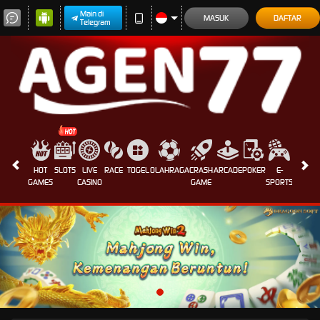
Main di
MASUK
DAFTAR
Telegram
HOT
SLOTS
LIVE
RACE
TOGEL
OLAHRAGA
CRASH
ARCADE
POKER
E-
SABUN
GAMES
CASINO
GAME
SPORTS
AYAM