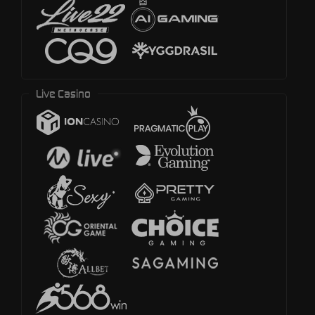
Live Casino