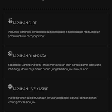
TARUHAN SLOT
Penyedia slot online dengan beragam pilihan game menarik yang memudahkan
pemain untuk mencapai jackpot
TARUHAN OLAHRAGA
Sportsbook Gaming Platform Terbaik menawarkan lebih banyak game, odds yang
lebih tinggi, dan menyediakan pilihan yang lebih banyak untuk pemain.
TARUHAN LIVE KASINO
Platform Pilihan bagi perusahaan-perusahaan terbaik di dunia, dengan pilihan
variasi game terbanyak