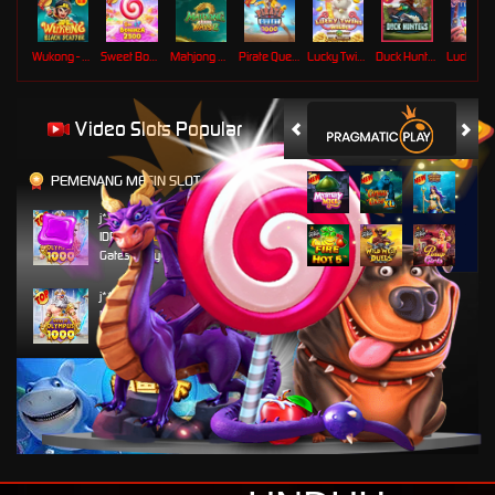
Wukong - Black Scatter
Sweet Bonanza 2500
Mahjong Ways 2
Pirate Quest 1000
Lucky Twins Wilds
Duck Hunters
Lucky Ne
Video Slots Popular
PEMENANG MESIN SLOT
j****5
IDR
8,100,000.00
Gates of Olympus 1000
j****5
IDR
5,922,000.00
Gates of Olympus 1000
j****5
IDR
5,547,600.00
Gates of Olympus 1000
j****5
IDR
5,331,600.00
Gates of Olympus 1000