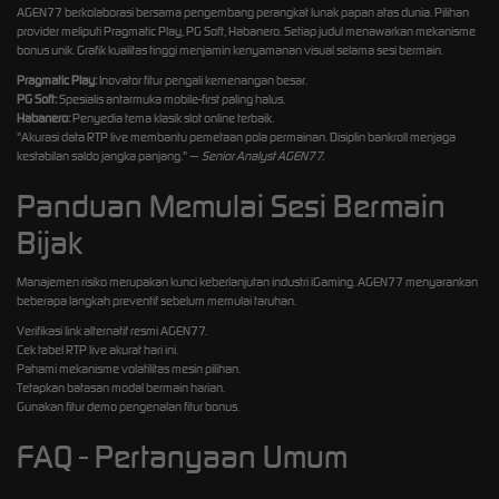
AGEN77 berkolaborasi bersama pengembang perangkat lunak papan atas dunia. Pilihan
provider meliputi Pragmatic Play, PG Soft, Habanero. Setiap judul menawarkan mekanisme
bonus unik. Grafik kualitas tinggi menjamin kenyamanan visual selama sesi bermain.
Pragmatic Play:
Inovator fitur pengali kemenangan besar.
PG Soft:
Spesialis antarmuka mobile-first paling halus.
Habanero:
Penyedia tema klasik slot online terbaik.
"Akurasi data RTP live membantu pemetaan pola permainan. Disiplin bankroll menjaga
kestabilan saldo jangka panjang." —
Senior Analyst AGEN77.
Panduan Memulai Sesi Bermain
Bijak
Manajemen risiko merupakan kunci keberlanjutan industri iGaming. AGEN77 menyarankan
beberapa langkah preventif sebelum memulai taruhan.
Verifikasi link alternatif resmi AGEN77.
Cek tabel RTP live akurat hari ini.
Pahami mekanisme volatilitas mesin pilihan.
Tetapkan batasan modal bermain harian.
Gunakan fitur demo pengenalan fitur bonus.
FAQ - Pertanyaan Umum