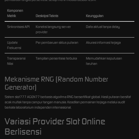
Komponen
Metrik
Deskripsi Teknis
Keunggulan
Sinkronisasi API
Koneksi langsung server
Data aktual tanpa delay
provider
Update
Per pembaruan siklus putaran
Akurasi informasi terjaga
Frekuensi
Transparansi
Tampilan persentase terbuka
Memudahkan keputusan
Nilai
taruhan
Mekanisme RNG (Random Number
Generator)
Sistem slot777 AGEN77 berbasis algoritma RNG bersertifikat global. Hasil putaran bersifat
acak mutlak tanpa campur tangan manusia. Keadilan permainan terjaga melalui audit
berkala laboratorium independen internasional.
Variasi Provider Slot Online
Berlisensi