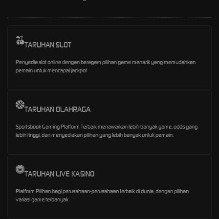
TARUHAN SLOT
Penyedia slot online dengan beragam pilihan game menarik yang memudahkan
pemain untuk mencapai jackpot
TARUHAN OLAHRAGA
Sportsbook Gaming Platform Terbaik menawarkan lebih banyak game, odds yang
lebih tinggi, dan menyediakan pilihan yang lebih banyak untuk pemain.
TARUHAN LIVE KASINO
Platform Pilihan bagi perusahaan-perusahaan terbaik di dunia, dengan pilihan
variasi game terbanyak