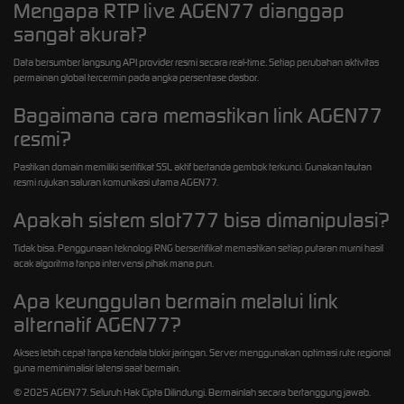
Mengapa RTP live AGEN77 dianggap
sangat akurat?
Data bersumber langsung API provider resmi secara real-time. Setiap perubahan aktivitas
permainan global tercermin pada angka persentase dasbor.
Bagaimana cara memastikan link AGEN77
resmi?
Pastikan domain memiliki sertifikat SSL aktif bertanda gembok terkunci. Gunakan tautan
resmi rujukan saluran komunikasi utama AGEN77.
Apakah sistem slot777 bisa dimanipulasi?
Tidak bisa. Penggunaan teknologi RNG bersertifikat memastikan setiap putaran murni hasil
acak algoritma tanpa intervensi pihak mana pun.
Apa keunggulan bermain melalui link
alternatif AGEN77?
Akses lebih cepat tanpa kendala blokir jaringan. Server menggunakan optimasi rute regional
guna meminimalisir latensi saat bermain.
© 2025 AGEN77. Seluruh Hak Cipta Dilindungi. Bermainlah secara bertanggung jawab.