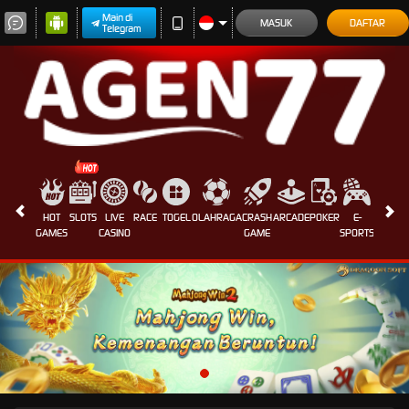
Main di
MASUK
DAFTAR
Telegram
HOT
SLOTS
LIVE
RACE
TOGEL
OLAHRAGA
CRASH
ARCADE
POKER
E-
SABUN
GAMES
CASINO
GAME
SPORTS
AYAM