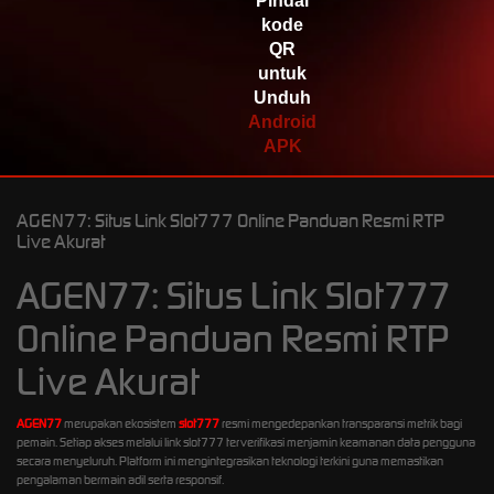
Pindai
kode
QR
untuk
Unduh
Android
APK
AGEN77: Situs Link Slot777 Online Panduan Resmi RTP
Live Akurat
AGEN77: Situs Link Slot777
Online Panduan Resmi RTP
Live Akurat
AGEN77
merupakan ekosistem
slot777
resmi mengedepankan transparansi metrik bagi
pemain. Setiap akses melalui link slot777 terverifikasi menjamin keamanan data pengguna
secara menyeluruh. Platform ini mengintegrasikan teknologi terkini guna memastikan
pengalaman bermain adil serta responsif.