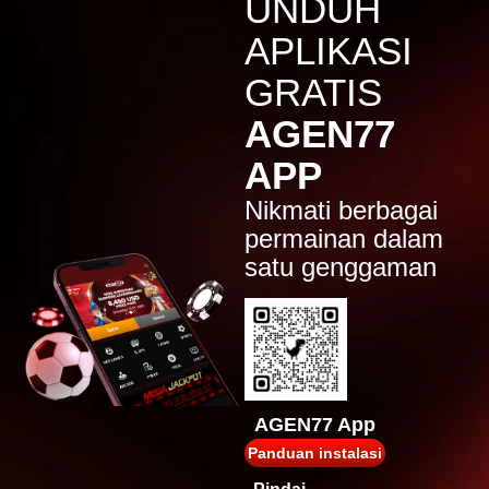
UNDUH
fa****l
APLIKASI
IDR
4,843,840.00
Gates of Olympus 1000
GRATIS
baduda****n
AGEN77
IDR
3,202,600.00
Starlight Princess™ 1000
APP
j****5
Nikmati berbagai
IDR
2,886,000.00
Gates of Olympus 1000
permainan dalam
satu genggaman
j****5
IDR
2,772,000.00
Gates of Olympus 1000
ca****0
IDR
2,443,500.00
Mahjong Wins 2
AGEN77 App
j****5
IDR
2,146,000.00
Panduan instalasi
Gates of Olympus 1000