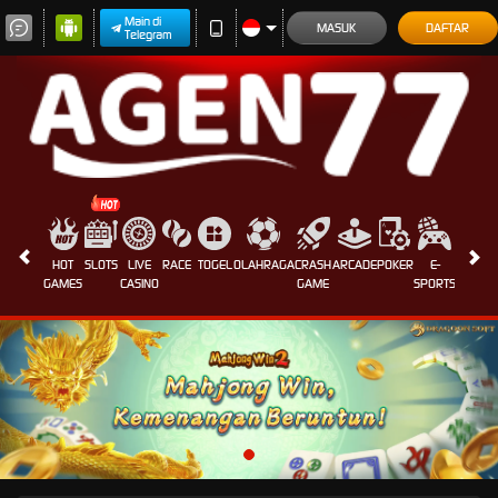
Main di
MASUK
DAFTAR
Telegram
HOT
SLOTS
LIVE
RACE
TOGEL
OLAHRAGA
CRASH
ARCADE
POKER
E-
SABUN
GAMES
CASINO
GAME
SPORTS
AYAM