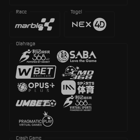
Race
Togel
Olahraga
Crash Game