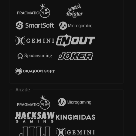
Arcade