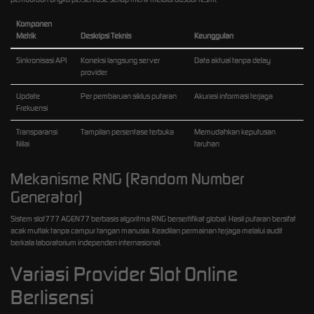
Komponen
Metrik
Deskripsi Teknis
Keunggulan
Sinkronisasi API
Koneksi langsung server
Data aktual tanpa delay
provider
Update
Per pembaruan siklus putaran
Akurasi informasi terjaga
Frekuensi
Transparansi
Tampilan persentase terbuka
Memudahkan keputusan
Nilai
taruhan
Mekanisme RNG (Random Number
Generator)
Sistem slot777 AGEN77 berbasis algoritma RNG bersertifikat global. Hasil putaran bersifat
acak mutlak tanpa campur tangan manusia. Keadilan permainan terjaga melalui audit
berkala laboratorium independen internasional.
Variasi Provider Slot Online
Berlisensi